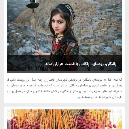
پالنگان، روستایی پلکانی با قدمت هزاران ساله
آیا تابه حال به روستای پالنگان در نزدیکی شهرستان کامیاران رفته اید؟ این روستا، یکی از
زیباترین و خاص ترین روستاهای پلکانی ایران است که به علت شباهت های بسیار، به
ماسوله کردستان معروفیت دارد. روستای پالنگان در شش ماهه ابتدایی سال، در فصل بهار و
تابستان، با رودخانه ها، چشمه ها و...