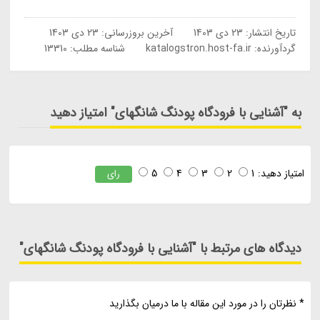
تاریخ انتشار:
23 دی 1403
آخرین بروزرسانی:
23 دی 1403
گردآورنده:
katalogstron.host-fa.ir
شناسه مطلب: 13310
به "آشنایی با فرودگاه پودنگ شانگهای" امتیاز دهید
امتیاز دهید:
1
2
3
4
5
رای
دیدگاه های مرتبط با "آشنایی با فرودگاه پودنگ شانگهای"
* نظرتان را در مورد این مقاله با ما درمیان بگذارید