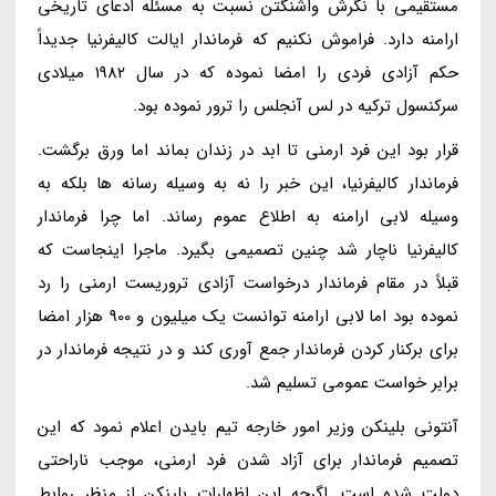
مستقیمی با نگرش واشنگتن نسبت به مسئله ادعای تاریخی
ارامنه دارد. فراموش نکنیم که فرماندار ایالت کالیفرنیا جدیداً
حکم آزادی فردی را امضا نموده که در سال 1982 میلادی
سرکنسول ترکیه در لس آنجلس را ترور نموده بود.
قرار بود این فرد ارمنی تا ابد در زندان بماند اما ورق برگشت.
فرماندار کالیفرنیا، این خبر را نه به وسیله رسانه ها بلکه به
وسیله لابی ارامنه به اطلاع عموم رساند. اما چرا فرماندار
کالیفرنیا ناچار شد چنین تصمیمی بگیرد. ماجرا اینجاست که
قبلاً در مقام فرماندار درخواست آزادی تروریست ارمنی را رد
نموده بود اما لابی ارامنه توانست یک میلیون و 900 هزار امضا
برای برکنار کردن فرماندار جمع آوری کند و در نتیجه فرماندار در
برابر خواست عمومی تسلیم شد.
آنتونی بلینکن وزیر امور خارجه تیم بایدن اعلام نمود که این
تصمیم فرماندار برای آزاد شدن فرد ارمنی، موجب ناراحتی
دولت شده است. اگرچه این اظهارات بلینکن از منظر روابط