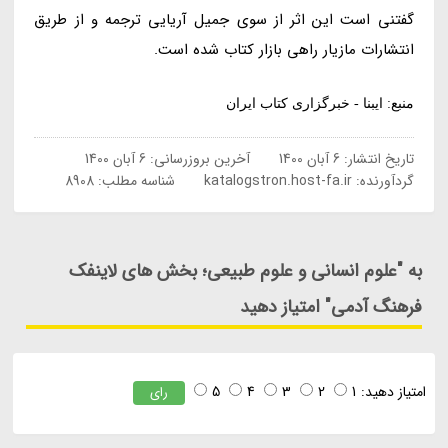
گفتنی است این اثر از سوی جمیل آریایی ترجمه و از طریق
انتشارات مازیار راهی بازار کتاب شده است.
منبع: ایبنا - خبرگزاری کتاب ایران
تاریخ انتشار:
6 آبان 1400
آخرین بروزرسانی:
6 آبان 1400
گردآورنده:
katalogstron.host-fa.ir
شناسه مطلب: 8908
به "علوم انسانی و علوم طبیعی؛ بخش های لاینفک
فرهنگ آدمی" امتیاز دهید
امتیاز دهید:
1
2
3
4
5
رای