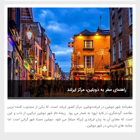
راهنمای سفر به دوبلین، مرکز ایرلند
سفرنامه شهر دوبلین در ایرلنددوبلین، مرکز کشور ایرلند است، که یکی از مجذوب کننده ترین
مقاصد گردشگری در قاره اروپا به شمار می رود. ریشه نام شهر دوبلین ترکیبی از داب و لین
است که معنای آن به زبان ایرلندی (برکه سیاه) می شود. دوبلین نسبتا شهر گرانی است اما
جاذبه های تاریخی در شهر دوبلین...