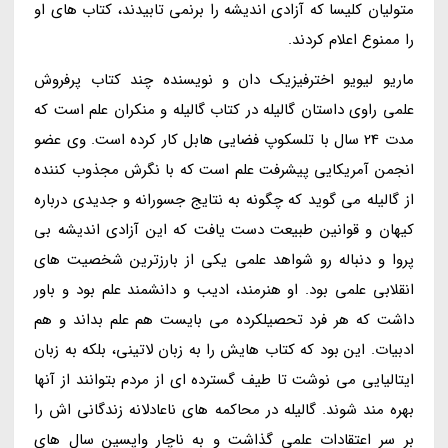
متولیان کلیسا که آزادی اندیشه را برنمی تابیدند، کتاب های او
را ممنوع اعلام کردند.
ماریو لیویو اخترفیزیک دان و نویسنده چند کتاب پرفروش
علمی راوی داستان گالیله در کتاب گالیله و منکران علم است که
مدت 24 سال با تلسکوپ فضایی هابل کار کرده است. وی عضو
انجمن آمریکایی پیشرفت علم است که با نگرش مجذوب کننده
از گالیله می گوید که چگونه به نتایج جسورانه و جدیدی درباره
کیهان و قوانین طبیعت دست یافت که این آزادی اندیشه بی
پروا و دنباله رو شواهد علمی یکی از بارزترین شخصیت های
انقلابی علمی بود. او هنرمند، ادیب و دانشمند علم بود و باور
داشت که هر فرد تحصیلکرده می بایست هم علم بداند و هم
ادبیات. این بود که کتاب هایش را به زبان لاتینی، بلکه به زبان
ایتالیایی می نوشت تا طیف گسترده ای از مردم بتوانند از آنها
بهره مند شوند. گالیله در محاکمه های ناعادلانه زندگانی اش را
بر سر اعتقادات علمی گذاشت و به ناچار واپسین سال های