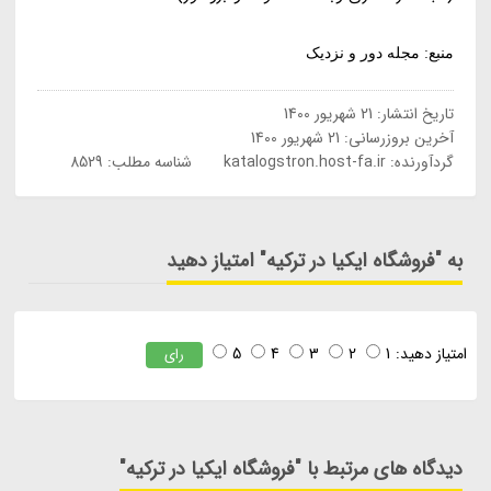
منبع: مجله دور و نزدیک
تاریخ انتشار:
21 شهریور 1400
آخرین بروزرسانی:
21 شهریور 1400
گردآورنده:
katalogstron.host-fa.ir
شناسه مطلب: 8529
به "فروشگاه ایکیا در ترکیه" امتیاز دهید
امتیاز دهید:
1
2
3
4
5
رای
دیدگاه های مرتبط با "فروشگاه ایکیا در ترکیه"