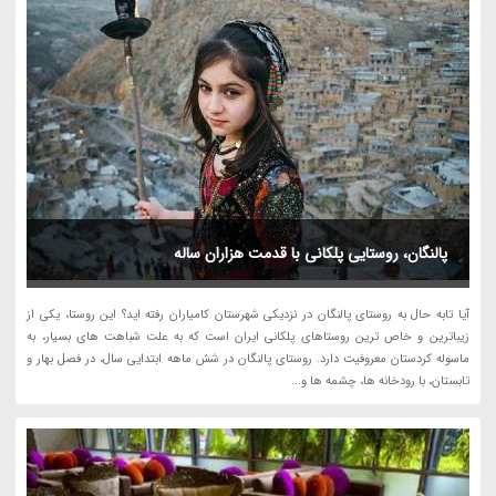
پالنگان، روستایی پلکانی با قدمت هزاران ساله
آیا تابه حال به روستای پالنگان در نزدیکی شهرستان کامیاران رفته اید؟ این روستا، یکی از
زیباترین و خاص ترین روستاهای پلکانی ایران است که به علت شباهت های بسیار، به
ماسوله کردستان معروفیت دارد. روستای پالنگان در شش ماهه ابتدایی سال، در فصل بهار و
تابستان، با رودخانه ها، چشمه ها و...