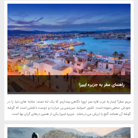
راهنمای سفر به جزیره ایبیزا
بریم سفر؟ اینبار به غرب قاره سبز اروپا نگاهی بیندازیم که یک تنه نصف جاذبه های دنیا را در
خودش مخفی نموده است. کشور اسپانیا، سرزمینی پر حرارت و دوست داشتنی است که گوشه
گوشه آن همانند گنج با ارزش می درخشد. جزیره ایبیزا یکی از همین درهای گران بها است.