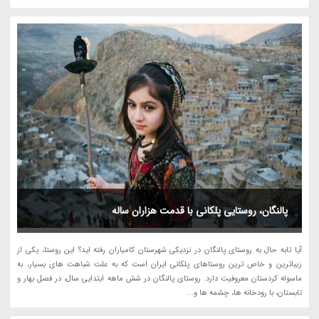
پالنگان، روستایی پلکانی با قدمت هزاران ساله
آیا تابه حال به روستای پالنگان در نزدیکی شهرستان کامیاران رفته اید؟ این روستا، یکی از
زیباترین و خاص ترین روستاهای پلکانی ایران است که به علت شباهت های بسیار، به
ماسوله کردستان معروفیت دارد. روستای پالنگان در شش ماهه ابتدایی سال، در فصل بهار و
تابستان، با رودخانه ها، چشمه ها و...