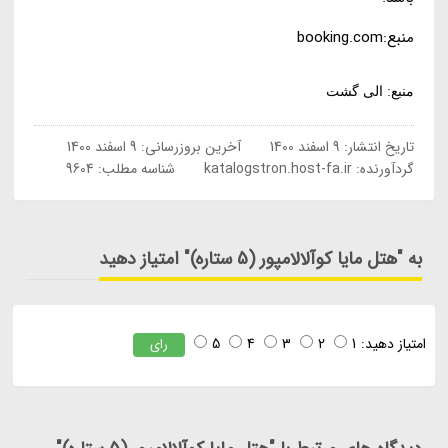
منبع:booking.com
منبع: الی گشت
تاریخ انتشار:
9 اسفند 1400
آخرین بروزرسانی:
9 اسفند 1400
گردآورنده:
katalogstron.host-fa.ir
شناسه مطلب: 9604
به "هتل مایا کوآلالامپور (5 ستاره)" امتیاز دهید
امتیاز دهید:
1
2
3
4
5
رای