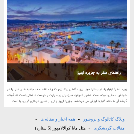
راهنمای سفر به جزیره ایبیزا
بریم سفر؟ اینبار به غرب قاره سبز اروپا نگاهی بیندازیم که یک تنه نصف جاذبه های دنیا را در
خودش مخفی نموده است. کشور اسپانیا، سرزمینی پر حرارت و دوست داشتنی است که گوشه
گوشه آن همانند گنج با ارزش می درخشد. جزیره ایبیزا یکی از همین درهای گران بها است.
وبلاگ کاتالوگ و بروشور
»
همه اخبار و مقاله ها
»
مقالات گردشگری
»
هتل مایا کوآلالامپور (5 ستاره)