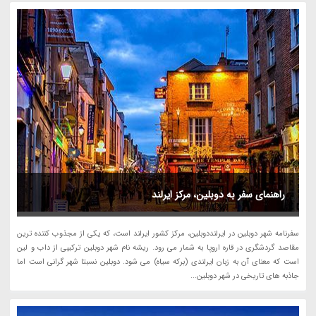
راهنمای سفر به دوبلین، مرکز ایرلند
سفرنامه شهر دوبلین در ایرلنددوبلین، مرکز کشور ایرلند است، که یکی از مجذوب کننده ترین
مقاصد گردشگری در قاره اروپا به شمار می رود. ریشه نام شهر دوبلین ترکیبی از داب و لین
است که معنای آن به زبان ایرلندی (برکه سیاه) می شود. دوبلین نسبتا شهر گرانی است اما
جاذبه های تاریخی در شهر دوبلین...