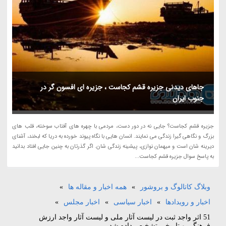
جاهای دیدنی جزیره قشم کجاست ، جزیره ای افسون گر در
جنوب ایران
جزیره قشم کجاست؟ جایی نه در دور دست، مردمی با چهره های آفتاب سوخته، قلب های
بزرگ و نگاهی گیرا زندگی می نمایند. انسان هایی با نگاه پیوند خورده به دریا که لبخند، آشنای
دیرینه شان است و میهمان نوازی، پیشینه زندگی شان. اگر گذرتان به چنین جایی افتاد بدانید
به پاسخ سوال جزیره قشم کجاست...
وبلاگ کاتالوگ و بروشور
»
همه اخبار و مقاله ها
»
اخبار و رویدادها
»
اخبار سیاسی
»
اخبار مجلس
»
51 اثر واجد ثبت در لیست آثار ملی و لیست آثار واجد ارزش
فرهنگی و تاریخی تشخیص داده شد