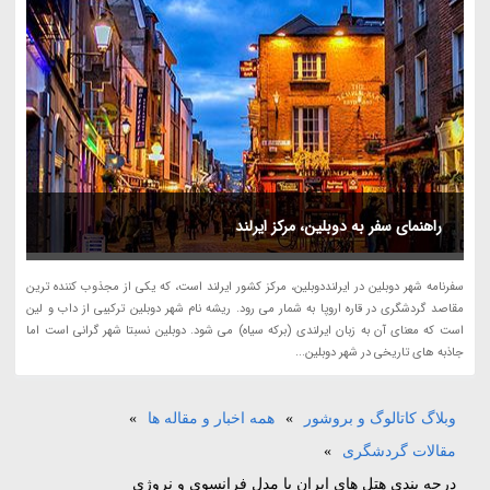
راهنمای سفر به دوبلین، مرکز ایرلند
سفرنامه شهر دوبلین در ایرلنددوبلین، مرکز کشور ایرلند است، که یکی از مجذوب کننده ترین
مقاصد گردشگری در قاره اروپا به شمار می رود. ریشه نام شهر دوبلین ترکیبی از داب و لین
است که معنای آن به زبان ایرلندی (برکه سیاه) می شود. دوبلین نسبتا شهر گرانی است اما
جاذبه های تاریخی در شهر دوبلین...
وبلاگ کاتالوگ و بروشور
»
همه اخبار و مقاله ها
»
مقالات گردشگری
»
درجه بندی هتل های ایران با مدل فرانسوی و نروژی