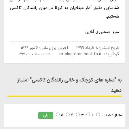
شناسایی دقیق آمار مبتلایان به کرونا در میان رانندگان تاکسی
هستیم.
منبع: همشهری آنلاین
تاریخ انتشار:
8 خرداد 1399
آخرین بروزرسانی:
6 مهر 1399
گردآورنده:
katalogstron.host-fa.ir
شناسه مطلب: 3510
به "سفره های کوچک و خالی رانندگان تاکسی" امتیاز
دهید
امتیاز دهید:
1
2
3
4
5
رای