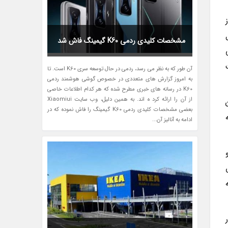
است از
مشخصات کلیدی ردمی K60 گیمینگ فاش شد
قرار است
آن طور که به نظر می رسد، ردمی در حال توسعه سری K60 است. تا
به امروز گزارش های متعددی در خصوص گوشی هوشمند ردمی
K60 در رسانه های خبری مطرح شده که هر کدام اطلاعات خاصی
از آن را ارائه کرد ه اند. به همین دلیل، وب سایت Xiaomiui
، این
بعضی مشخصات کلیدی ردمی K60 گیمینگ را فاش نموده که در
ه
ادامه به آنالیز آن...
رم و
 +FHD، رفرش
بته