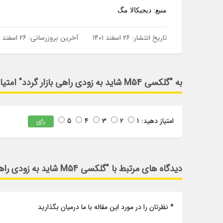
منبع: دیجیکالا مگ
تاریخ انتشار:
26 اسفند 1401
آخرین بروزرسانی:
26 اسفند 1401
به "گلکسی M54 شاید به زودی راهی بازار گردد" امتیاز دهید
امتیاز دهید:
1
2
3
4
5
رای
دیدگاه های مرتبط با "گلکسی M54 شاید به زودی راهی بازار گردد"
* نظرتان را در مورد این مقاله با ما درمیان بگذارید