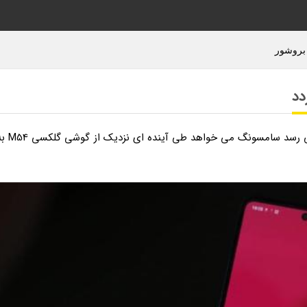
به گزارش وبلاگ کاتالوگ و بروشور، اینطور که به نظر می رسد سامسونگ می خواهد طی آینده