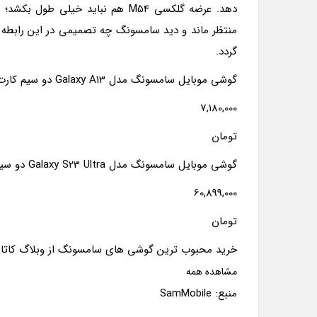
منتظر ماند و دید سامسونگ چه تصمیمی در این رابطه 
گردد.
گوشی موبایل سامسونگ مدل Galaxy A13 دو سیم کارت ظرفیت 64 گیگابایت و رم 4 گیگابایت به همراه شارژر
7,180,000
تومان
گوشی موبایل سامسونگ مدل Galaxy S23 Ultra دو سیم کارت ظرفیت 256 گیگابایت و رم 12 گیگابایت
60,899,000
تومان
خرید محبوب ترین گوشی های سامسونگ از وبلاگ کاتال
مشاهده همه
منبع: SamMobile