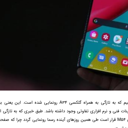
گلکسی M54 را باید نسخه سری M گلکسی A54 بدانیم که به تازگی به همراه گلکسی A34 رونمایی شده است. این یعنی 
نات فنی و نرم افزاری تفاوتی وجود داشته باشد. طبق خبری که به تازگی از
سوی وب سایت SamMobile منتشر شده، ظاهرا گلکسی M54 قرار است طی همین روزهای آینده رسما رونمایی گردد چرا که صفح