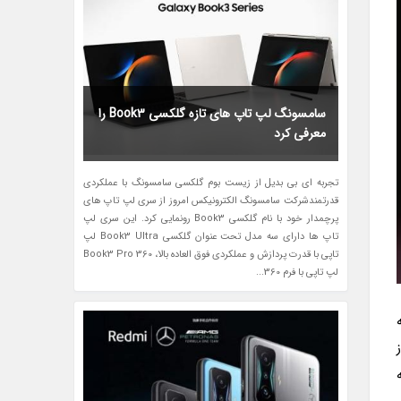
سامسونگ لپ تاپ های تازه گلکسی Book3 را
معرفی کرد
تجربه ای بی بدیل از زیست بوم گلکسی سامسونگ با عملکردی
قدرتمندشرکت سامسونگ الکترونیکس امروز از سری لپ تاپ های
پرچمدار خود با نام گلکسی Book3 رونمایی کرد. این سری لپ
تاپ ها دارای سه مدل تحت عنوان گلکسی Book3 Ultra لپ
تاپی با قدرت پردازش و عملکردی فوق العاده بالا، Book3 Pro 360
لپ تاپی با فرم 360...
به
ه