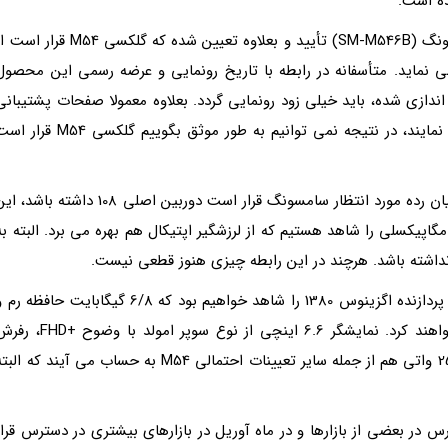
ه است.
در این وب سایت، شماره مدل گوشی مورد انتظار سامسونگ (SM-M546B) تأیید و بعلاوه تعیین شده که گلکسی M54 قرار 
بانی می نماید. متأسفانه در رابطه با تاریخ رونمایی و عرضه رسمی این محصول
ندازی شده، باید خیلی زود رونمایی گردد. بعلاوه معمولا صفحات پشتیبانی
اطلاعات سخت افزاری را هم به طور کامل فهرست نمی نمایند، در نتیجه نمی توانیم به طور موثق بگوییم گلکسی M54 
اما با توجه به شایعات موجود، به نظر می رسد گوشی میان رده مورد انتظار سامسونگ قرار است دوربین اصلی 108 داشته باشد
 حالی است که در گلکسی A54 یک دوربین اصلی 50 مگاپیکسلی را شاهد هستیم که از لرزشگیر اپتیکال هم بهره می برد. البته ب
بعلاوه گفته می گردد به عنوان قلب تپنده در این گوشی پردازنده اگزینوس 1380 را شاهد خواهیم بود که 6/8 گیگابایت حافظه 
128/256 گیگابایت حافظه داخلی هم آن را همراهی خواهند کرد. نمایشگر 6.6 اینچی از نوع سوپر امولد با وضوح
ریت 120 هرتزی، باتری 5000 میلی آمپر ساعتی و شارژر 25 واتی هم از جمله سایر تعیینات احتمالی M54 به حساب می آیند که ال
گ گلکسی A54 را اواخر ماه مارس در بعضی از بازارها و در ماه آوریل در بازارهای بیشتری در دسترس قرار