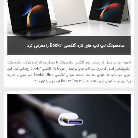
سامسونگ لپ تاپ های تازه گلکسی Book3 را معرفی کرد
تجربه ای بی بدیل از زیست بوم گلکسی سامسونگ با عملکردی قدرتمندشرکت سامسونگ
الکترونیکس امروز از سری لپ تاپ های پرچمدار خود با نام گلکسی Book3 رونمایی کرد. این
سری لپ تاپ ها دارای سه مدل تحت عنوان گلکسی Book3 Ultra لپ تاپی با قدرت
پردازش و عملکردی فوق العاده بالا، Book3 Pro 360 لپ تاپی با فرم 360...