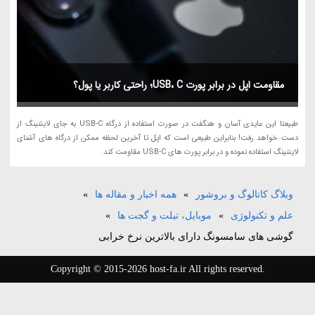
مقاومت اپل در برابر پورت USB، C؛ راحتی کاربر یا پول؟
طبیعتا این عایدی آسان و هنگفت در صورت استفاده از درگاه USB-C به جای لایتنینگ از
دست خواهد رفت! بنابراین طبیعی است که اپل تا آخرین لحظه ممکن از درگاه های آشنای
لایتنینگ استفاده نموده و در برابر پورت های USB-C مقاومت کند.
وبلاگ کاتالوگ و بروشور
»
همه اخبار و مقاله ها
»
علم و تکنولوژی
»
موبایل، تبلت و گجت ها
»
گوشی های سامسونگ دارای بالاترین نرخ خرابی
Copyright © 2015-2026 host-fa.ir All rights reserved.