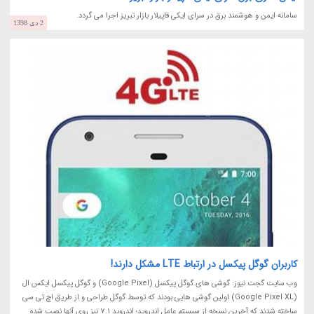
سامانه ایمن و هوشمند برق در سرای ایکی قاپیلار بازار تبریز اجرا می گردد.
2 دی 1398
کاربران گوگل پیکسل در ارتباط LTE مشکل دارند!
وب سایت گجت نیوز: گوشی های گوگل پیکسل (Google Pixel) و گوگل پیکسل ایکس ال
(Google Pixel XL) اولین گوشی هایی بودند که توسط گوگل طراحی و از طریق اچ تی سی
ساخته شدند که آخرین نسخه از سیستم عامل اندروید؛ اندروید 7.1 نیز روی آنها نصب شده